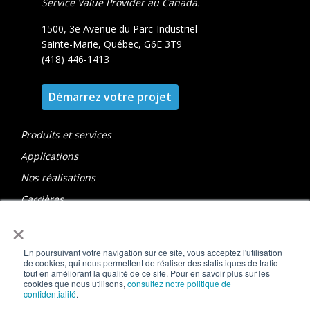
Service Value Provider au Canada.
1500, 3e Avenue du Parc-Industriel
Sainte-Marie, Québec, G6E 3T9
(418) 446-1413
Démarrez votre projet
Produits et services
Applications
Nos réalisations
Carrières
×
À propos
Politique de confidentialité
En poursuivant votre navigation sur ce site, vous acceptez l'utilisation
Subvention Programme Essor
de cookies, qui nous permettent de réaliser des statistiques de trafic
tout en améliorant la qualité de ce site. Pour en savoir plus sur les
cookies que nous utilisons,
consultez notre politique de
confidentialité
.