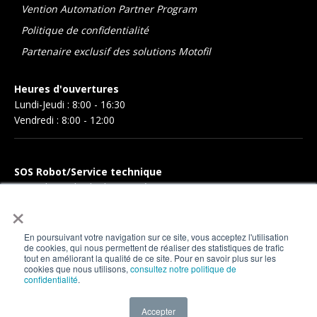
Vention Automation Partner Program
Politique de confidentialité
Partenaire exclusif des solutions Motofil
Heures d'ouvertures
Lundi-Jeudi : 8:00 - 16:30
Vendredi : 8:00 - 12:00
SOS Robot/Service technique
Pour obtenir l'aide de notre équipe, vous pouvez nous
×
contacter par téléphone au
418-317-9410
, ou en ligne en
remplissant une
demande de support
.
En poursuivant votre navigation sur ce site, vous acceptez l'utilisation
de cookies, qui nous permettent de réaliser des statistiques de trafic
Support technique
tout en améliorant la qualité de ce site. Pour en savoir plus sur les
cookies que nous utilisons,
consultez notre politique de
confidentialité
.
Accepter