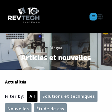
Blogue
Articles et nouvelles
Actualités
Filter by:
All
Solutions et techniques
Nouvelles
Étude de cas