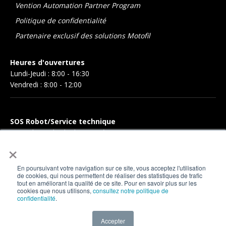
Vention Automation Partner Program
Politique de confidentialité
Partenaire exclusif des solutions Motofil
Heures d'ouvertures
Lundi-Jeudi : 8:00 - 16:30
Vendredi : 8:00 - 12:00
SOS Robot/Service technique
Pour obtenir l'aide de notre équipe, vous pouvez nous
×
contacter par téléphone au
418-317-9410
, ou en ligne en
remplissant une
demande de support
.
En poursuivant votre navigation sur ce site, vous acceptez l'utilisation
de cookies, qui nous permettent de réaliser des statistiques de trafic
Support technique
tout en améliorant la qualité de ce site. Pour en savoir plus sur les
cookies que nous utilisons,
consultez notre politique de
confidentialité
.
Accepter